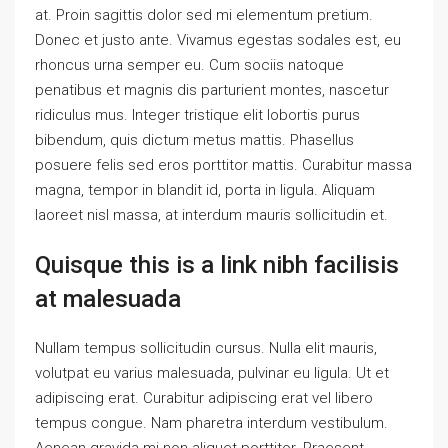
at. Proin sagittis dolor sed mi elementum pretium.
Donec et justo ante. Vivamus egestas sodales est, eu
rhoncus urna semper eu. Cum sociis natoque
penatibus et magnis dis parturient montes, nascetur
ridiculus mus. Integer tristique elit lobortis purus
bibendum, quis dictum metus mattis. Phasellus
posuere felis sed eros porttitor mattis. Curabitur massa
magna, tempor in blandit id, porta in ligula. Aliquam
laoreet nisl massa, at interdum mauris sollicitudin et.
Quisque this is a link nibh facilisis
at malesuada
Nullam tempus sollicitudin cursus. Nulla elit mauris,
volutpat eu varius malesuada, pulvinar eu ligula. Ut et
adipiscing erat. Curabitur adipiscing erat vel libero
tempus congue. Nam pharetra interdum vestibulum.
Aenean gravida mi non aliquet porttitor. Praesent